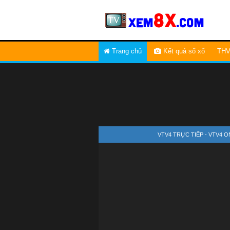
Trang chủ
Kết quả sổ xố
THV
VTV4 TRỰC TIẾP - VTV4 