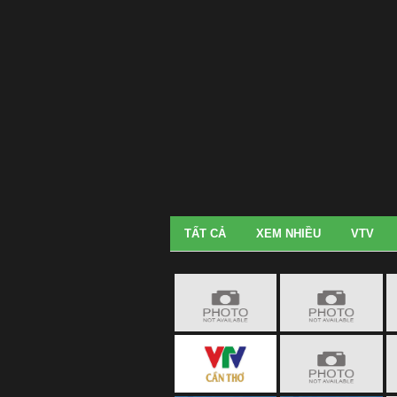
TẤT CẢ
XEM NHIỀU
VTV