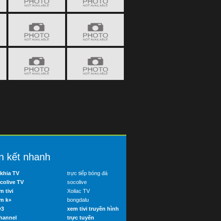
n kết nhanh
khia TV
trực tiếp bóng đá
colive TV
socolive
m tivi
Xoilac TV
m k+
bongdalu
v3
xem tivi truyền hình
hannel
trực tuyến