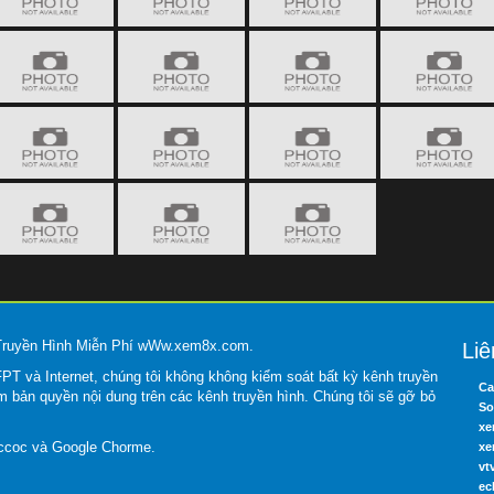
 Truyền Hình Miễn Phí wWw.xem8x.com.
Liê
T và Internet, chúng tôi không không kiểm soát bất kỳ kênh truyền
Ca
m bản quyền nội dung trên các kênh truyền hình. Chúng tôi sẽ gỡ bỏ
So
xe
occoc và Google Chorme.
xe
vt
ec