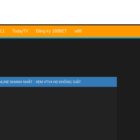
L1
TodayTV
Đăng ký 188BET
w88
ONLINE NHANH NHẤT - XEM VTV4 HD KHÔNG GIẬT