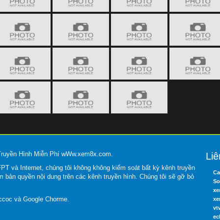
 Truyền Hình Miễn Phí wWw.xem8x.com.
Liê
T và Internet, chúng tôi không không kiểm soát bất kỳ kênh truyền
Ca
m bản quyền nội dung trên các kênh truyền hình. Chúng tôi sẽ gỡ bỏ
So
xe
occoc và Google Chorme.
xe
vt
ec