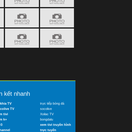
n kết nhanh
khia TV
trực tiếp bóng đá
colive TV
socolive
m tivi
Xoilac TV
m k+
bongdalu
v3
xem tivi truyền hình
hannel
trực tuyến