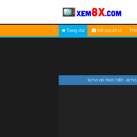
Trang chủ
Kết quả sổ xố
THV
SCTV1 HD TRỰC TIẾP - SCTV