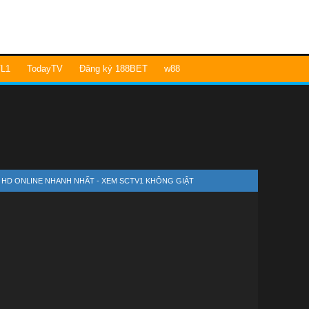
L1
TodayTV
Đăng ký 188BET
w88
1 HD ONLINE NHANH NHẤT - XEM SCTV1 KHÔNG GIẬT