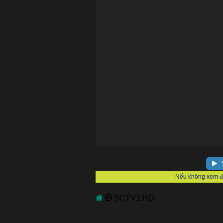
S
SCTV1 HD