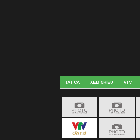
TẤT CẢ
XEM NHIỀU
VTV