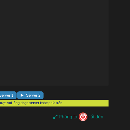
erver 1
Server 2
Phóng to
Tắt đèn