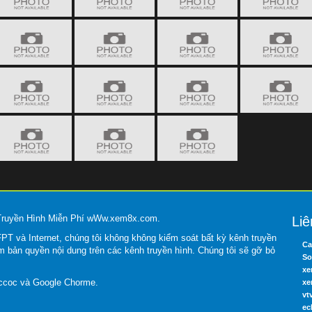
 Truyền Hình Miễn Phí wWw.xem8x.com.
Liê
T và Internet, chúng tôi không không kiểm soát bất kỳ kênh truyền
Ca
m bản quyền nội dung trên các kênh truyền hình. Chúng tôi sẽ gỡ bỏ
So
xe
occoc và Google Chorme.
xe
vt
ec