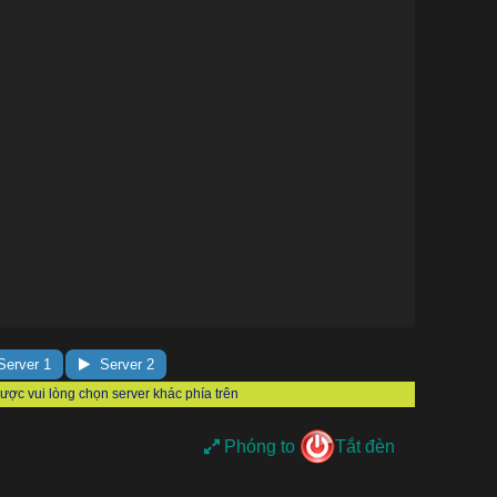
erver 1
Server 2
Phóng to
Tắt đèn