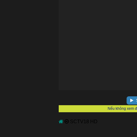
S
SCTV18 HD