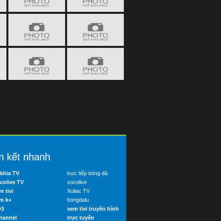
n kết nhanh
khia TV
trực tiếp bóng đá
colive TV
socolive
m tivi
Xoilac TV
m k+
bongdalu
v3
xem tivi truyền hình
hannel
trực tuyến