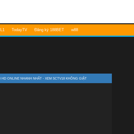
L1
TodayTV
Đăng ký 188BET
w88
8 HD ONLINE NHANH NHẤT - XEM SCTV18 KHÔNG GIẬT