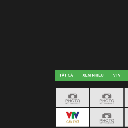
TẤT CẢ
XEM NHIỀU
VTV