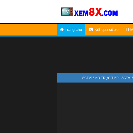
Trang chủ
Kết quả sổ xố
THV
SCTV18 HD TRỰC TIẾP - SCTV1