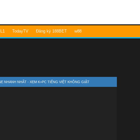
L1
TodayTV
Đăng ký 188BET
w88
INE NHANH NHẤT - XEM K+PC TIẾNG VIỆT KHÔNG GIẬT