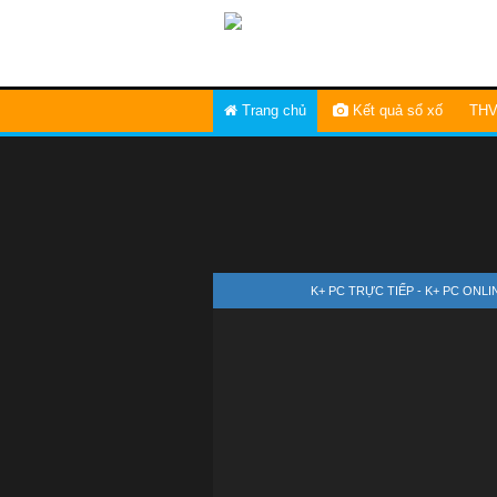
Trang chủ
Kết quả sổ xố
THV
K+ PC TRỰC TIẾP - K+ PC ONL