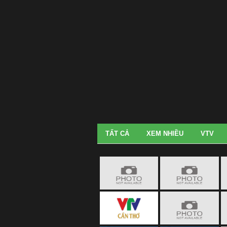
TẤT CẢ
XEM NHIỀU
VTV