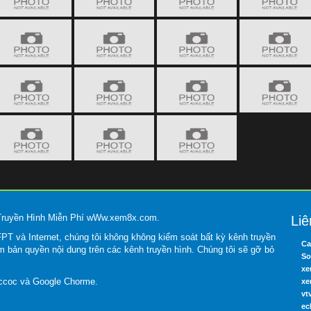
 Truyền Hình Miễn Phí wWw.xem8x.com.
Liê
T và Internet, chúng tôi không không kiểm soát bất kỳ kênh truyền
Ca
m bản quyền nội dung trên các kênh truyền hình. Chúng tôi sẽ gỡ bỏ
So
xe
occoc và Google Chorme.
xe
vt
ec