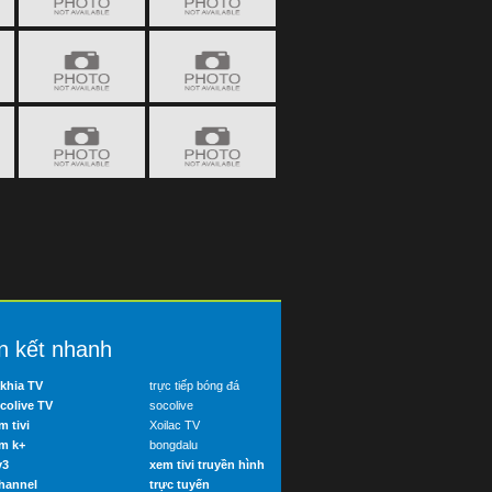
n kết nhanh
khia TV
trực tiếp bóng đá
colive TV
socolive
m tivi
Xoilac TV
m k+
bongdalu
v3
xem tivi truyền hình
hannel
trực tuyến