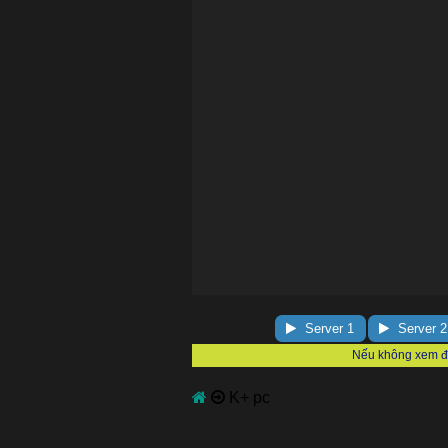
Server 1
Server 2
K+ pc