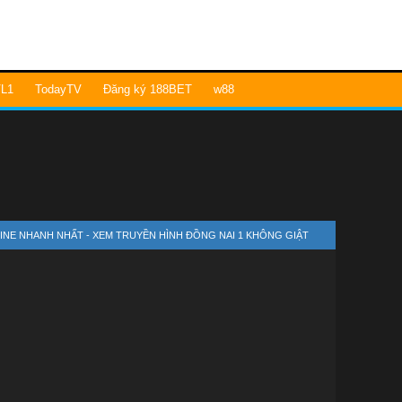
L1
TodayTV
Đăng ký 188BET
w88
LINE NHANH NHẤT - XEM TRUYỀN HÌNH ĐỒNG NAI 1 KHÔNG GIẬT