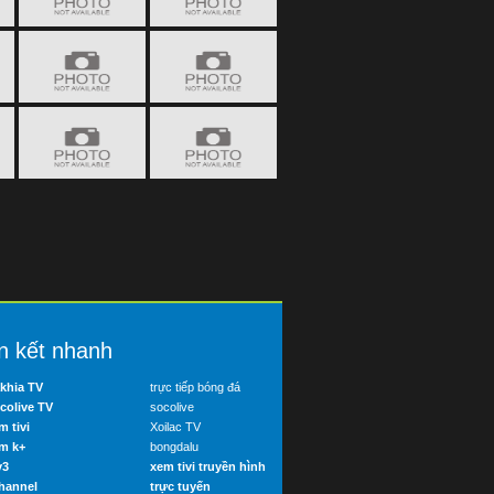
n kết nhanh
khia TV
trực tiếp bóng đá
colive TV
socolive
m tivi
Xoilac TV
m k+
bongdalu
v3
xem tivi truyền hình
hannel
trực tuyến