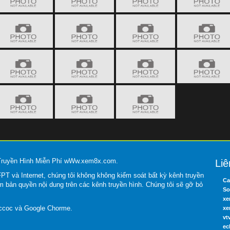
 Truyền Hình Miễn Phí wWw.xem8x.com.
Liê
T và Internet, chúng tôi không không kiểm soát bất kỳ kênh truyền
Ca
m bản quyền nội dung trên các kênh truyền hình. Chúng tôi sẽ gỡ bỏ
So
xe
occoc và Google Chorme.
xe
vt
ec