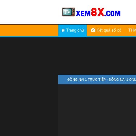
Trang chủ
Kết quả sổ xố
THV
ĐỒNG NAI 1 TRỰC TIẾP - ĐỒNG NAI 1 ON