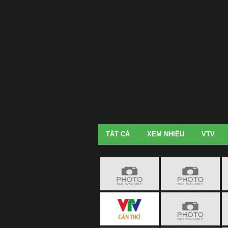
TẤT CẢ
XEM NHIỀU
VTV