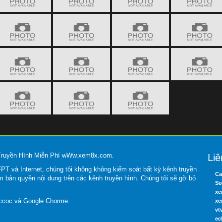
 Truyền Hình Miễn Phí wWw.xem8x.com.
Liê
T và Internet, chúng tôi không không kiểm soát bất kỳ kênh truyền
Ca
m bản quyền nội dung trên các kênh truyền hình. Chúng tôi sẽ gỡ bỏ
So
xe
occoc và Google Chorme.
xe
vt
ec