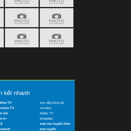
n kết nhanh
khia TV
trực tiếp bóng đá
colive TV
socolive
m tivi
Xoilac TV
m k+
bongdalu
v3
xem tivi truyền hình
hannel
trực tuyến