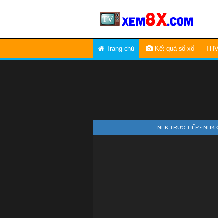
Trang chủ
Kết quả sổ xố
THV
NHK TRỰC TIẾP - NHK