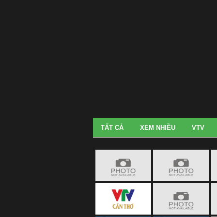
TẤT CẢ
XEM NHIỀU
VTV