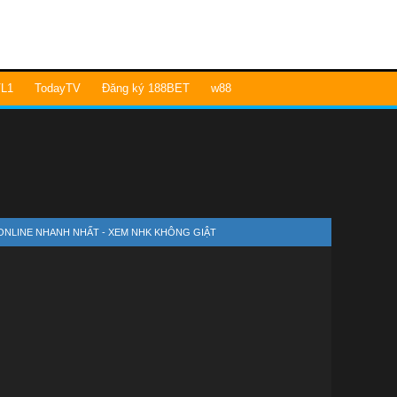
L1
TodayTV
Đăng ký 188BET
w88
 ONLINE NHANH NHẤT - XEM NHK KHÔNG GIẬT