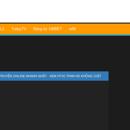
L1
TodayTV
Đăng ký 188BET
w88
 TRUYỆN ONLINE NHANH NHẤT - XEM HTVC PHIM HD KHÔNG GIẬT