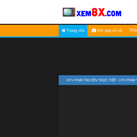
Trang chủ
Kết quả sổ xố
THV
HTV PHIM TRUYỆN TRỰC TIẾP - HTV PHIM