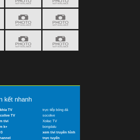
n kết nhanh
khia TV
trực tiếp bóng đá
colive TV
socolive
m tivi
Xoilac TV
m k+
bongdalu
v3
xem tivi truyền hình
hannel
trực tuyến