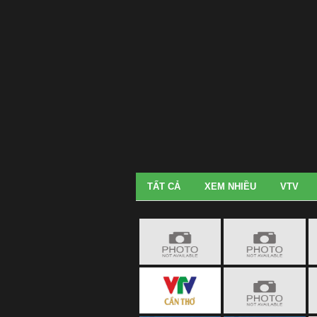
TẤT CẢ
XEM NHIỀU
VTV