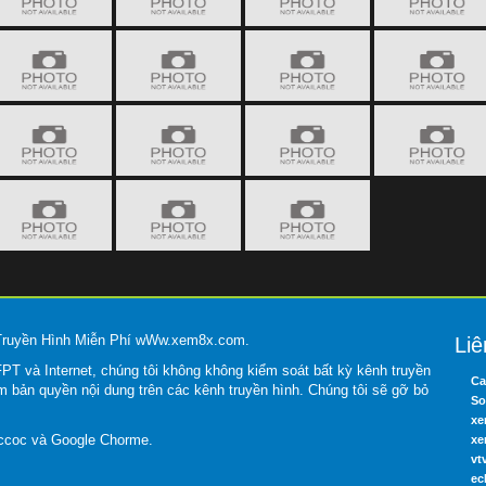
 Truyền Hình Miễn Phí wWw.xem8x.com.
Liê
T và Internet, chúng tôi không không kiểm soát bất kỳ kênh truyền
Ca
m bản quyền nội dung trên các kênh truyền hình. Chúng tôi sẽ gỡ bỏ
So
xe
occoc và Google Chorme.
xe
vt
ec