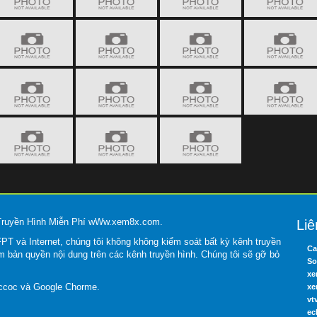
 Truyền Hình Miễn Phí wWw.xem8x.com.
Liê
T và Internet, chúng tôi không không kiểm soát bất kỳ kênh truyền
Ca
m bản quyền nội dung trên các kênh truyền hình. Chúng tôi sẽ gỡ bỏ
So
xe
occoc và Google Chorme.
xe
vt
ec