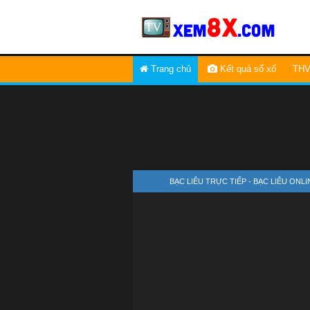
Trang chủ
Kết quả sổ xố
THV
BẠC LIÊU TRỰC TIẾP - BẠC LIÊU ON