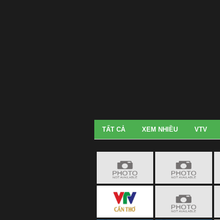
TẤT CẢ
XEM NHIỀU
VTV