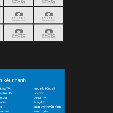
n kết nhanh
khia TV
trực tiếp bóng đá
colive TV
socolive
m tivi
Xoilac TV
m k+
bongdalu
v3
xem tivi truyền hình
hannel
trực tuyến