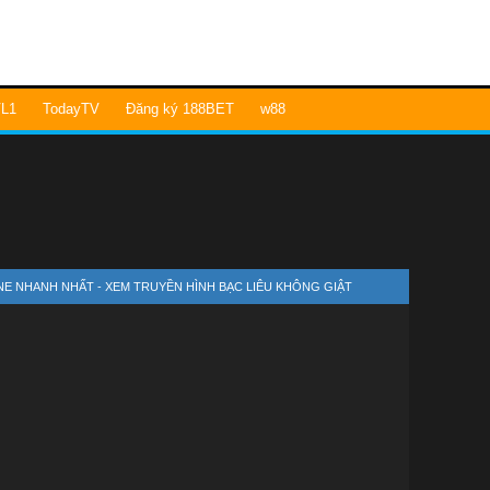
L1
TodayTV
Đăng ký 188BET
w88
LINE NHANH NHẤT - XEM TRUYỀN HÌNH BẠC LIÊU KHÔNG GIẬT