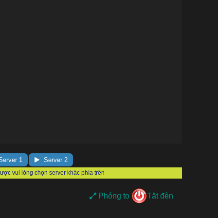
erver 1
Server 2
Phóng to
Tắt đèn