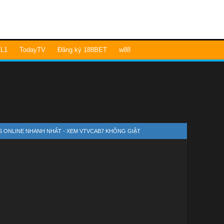
L1
TodayTV
Đăng ký 188BET
w88
S ONLINE NHANH NHẤT - XEM VTVCAB7 KHÔNG GIẬT