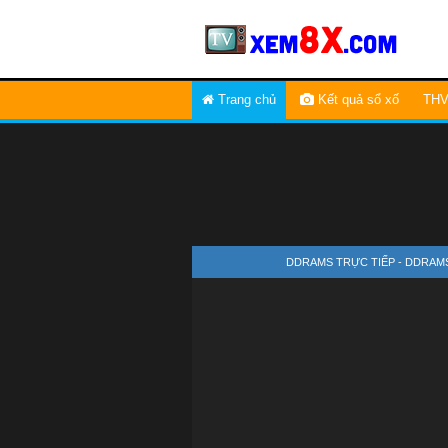
Trang chủ
Kết quả sổ xố
THV
DDRAMS TRỰC TIẾP - DDRAM