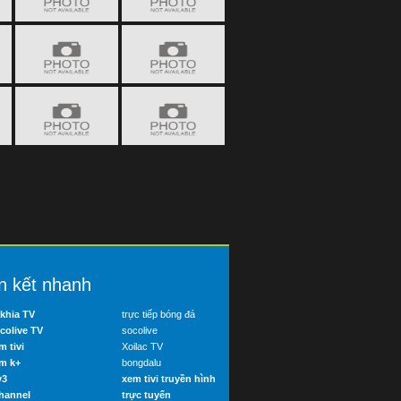
n kết nhanh
khia TV
trực tiếp bóng đá
colive TV
socolive
m tivi
Xoilac TV
m k+
bongdalu
v3
xem tivi truyền hình
hannel
trực tuyến