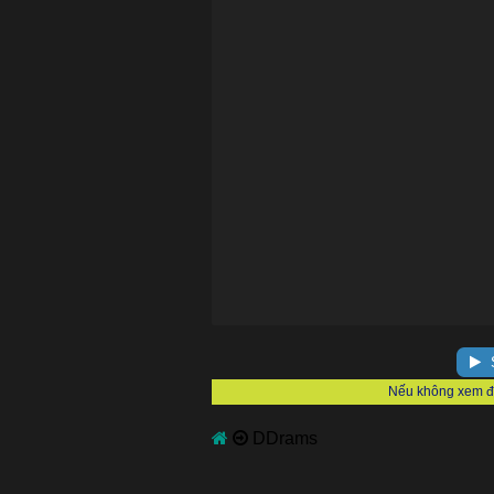
S
DDrams