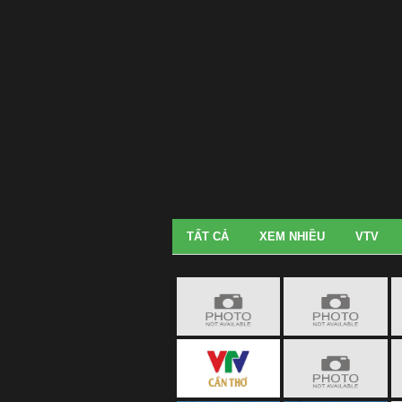
TẤT CẢ
XEM NHIỀU
VTV