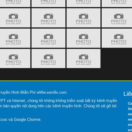
 Truyền Hình Miễn Phí wWw.xem8x.com.
Liê
T và Internet, chúng tôi không không kiểm soát bất kỳ kênh truyền
Ca
m bản quyền nội dung trên các kênh truyền hình. Chúng tôi sẽ gỡ bỏ
So
xe
occoc và Google Chorme.
xe
vt
ec