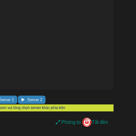
erver 1
Server 2
Phóng to
Tắt đèn