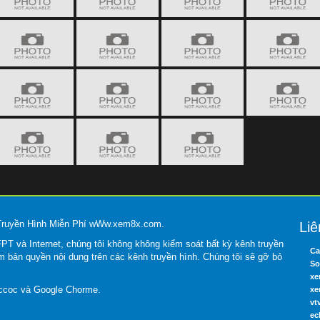
 Truyền Hình Miễn Phí wWw.xem8x.com.
Liê
T và Internet, chúng tôi không không kiểm soát bất kỳ kênh truyền
Ca
m bản quyền nội dung trên các kênh truyền hình. Chúng tôi sẽ gỡ bỏ
So
xe
occoc và Google Chorme.
xe
vt
ec