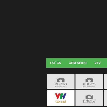
TẤT CẢ
XEM NHIỀU
VTV