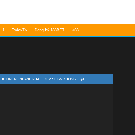
L1
TodayTV
Đăng ký 188BET
w88
7 HD ONLINE NHANH NHẤT - XEM SCTV7 KHÔNG GIẬT