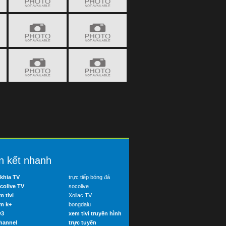
n kết nhanh
khia TV
trực tiếp bóng đá
colive TV
socolive
m tivi
Xoilac TV
m k+
bongdalu
v3
xem tivi truyền hình
hannel
trực tuyến