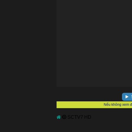
S
SCTV7 HD