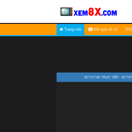
Trang chủ
Kết quả sổ xố
THV
SCTV7 HD TRỰC TIẾP - SCTV